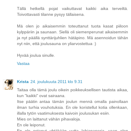
Tällä hetkellä pojat vaikuttavat kaikki aika terveiltä.
Toivottavasti tilanne pysyy tällaisena.
Mä olen jo aikaisemmin toteuttanut tuota kasat piiloon
kylppäriin ja saunaan. Siellä oli siemenperunat aikaisemmin
ja nyt päällä synttärijuhlien hätäpino. Mä asennoidun tähän
nyt niin, että joulusauna on yliarvostettua :)
Hyvää joulua sinulle.
Vastaa
Krista
24. joulukuuta 2011 klo 9.31
Taitaa olla tämä joulu oikein poikkeuksellisen tautista aikaa,
kun "kaikki" ovat sairaana.
Itse päätin antaa tämän joulun mennä omalla painollaan
ilman turhia vouhotuksia. En ole koristellut kotia ollenkaan,
illalla tytön vaatimuksesta kaivoin joulusukan esiin.
Mies on laittanut vähän pihavaloja.
En ole leiponut.
En ole ostanut yhtäkään uutta lahjapaperia, vaan olen