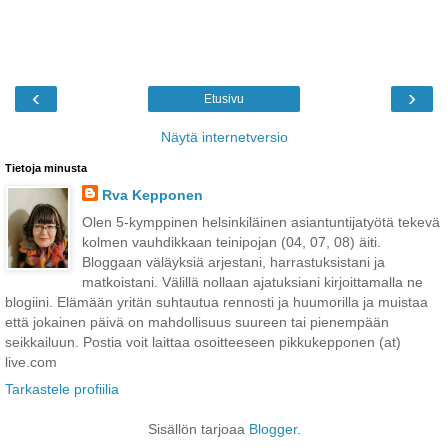
‹
›
Etusivu
Näytä internetversio
Tietoja minusta
Rva Kepponen
Olen 5-kymppinen helsinkiläinen asiantuntijatyötä tekevä
kolmen vauhdikkaan teinipojan (04, 07, 08) äiti.
Bloggaan väläyksiä arjestani, harrastuksistani ja
matkoistani. Välillä nollaan ajatuksiani kirjoittamalla ne
blogiini. Elämään yritän suhtautua rennosti ja huumorilla ja muistaa
että jokainen päivä on mahdollisuus suureen tai pienempään
seikkailuun. Postia voit laittaa osoitteeseen pikkukepponen (at)
live.com
Tarkastele profiilia
Sisällön tarjoaa
Blogger
.