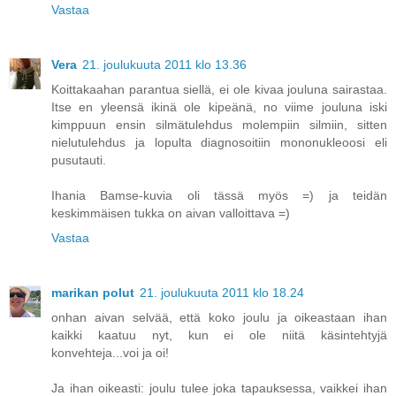
Vastaa
Vera
21. joulukuuta 2011 klo 13.36
Koittakaahan parantua siellä, ei ole kivaa jouluna sairastaa.
Itse en yleensä ikinä ole kipeänä, no viime jouluna iski
kimppuun ensin silmätulehdus molempiin silmiin, sitten
nielutulehdus ja lopulta diagnosoitiin mononukleoosi eli
pusutauti.
Ihania Bamse-kuvia oli tässä myös =) ja teidän
keskimmäisen tukka on aivan valloittava =)
Vastaa
marikan polut
21. joulukuuta 2011 klo 18.24
onhan aivan selvää, että koko joulu ja oikeastaan ihan
kaikki kaatuu nyt, kun ei ole niitä käsintehtyjä
konvehteja...voi ja oi!
Ja ihan oikeasti: joulu tulee joka tapauksessa, vaikkei ihan