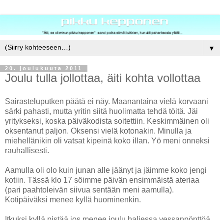
▼
20. joulukuuta 2011
Joulu tulla jollottaa, äiti kohta vollottaa
Sairasteluputken päätä ei näy. Maanantaina vielä korvaani
särki pahasti, mutta yritin siitä huolimatta tehdä töitä. Jäi
yritykseksi, koska päiväkodista soitettiin. Keskimmäinen oli
oksentanut paljon. Oksensi vielä kotonakin. Minulla ja
miehellänikin oli vatsat kipeinä koko illan. Yö meni onneksi
rauhallisesti.
Aamulla oli olo kuin junan alle jäänyt ja jäimme koko jengi
kotiin. Tässä klo 17 söimme päivän ensimmäistä ateriaa
(pari paahtoleivän siivua sentään meni aamulla).
Kotipäiväksi menee kyllä huominenkin.
Itkuksi kyllä pistää jos menee joulu haliessa vessanpönttöä.