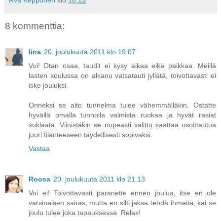
Rva Kepponen
klo
18.13
8 kommenttia:
Iina
20. joulukuuta 2011 klo 19.07
Voi! Otan osaa, taudit ei kysy aikaa eikä paikkaa. Meillä
lasten koulussa on alkanu vatsatauti jyllätä, toivottavasti ei
iske jouluksi.
Onneksi se aito tunnelma tulee vähemmälläkin. Ostatte
hyvällä omalla tunnolla valmista ruokaa ja hyvät rasiat
suklaata. Viinistäkin se nopeasti valittu saattaa osoittautua
juuri tilanteeseen täydellisesti sopivaksi.
Vastaa
Roosa
20. joulukuuta 2011 klo 21.13
Voi ei! Toivottavasti paranette ennen joulua, itse en ole
varsinaisen sairas, mutta en silti jaksa tehdä ihmeitä, kai se
joulu tulee joka tapauksessa. Relax!