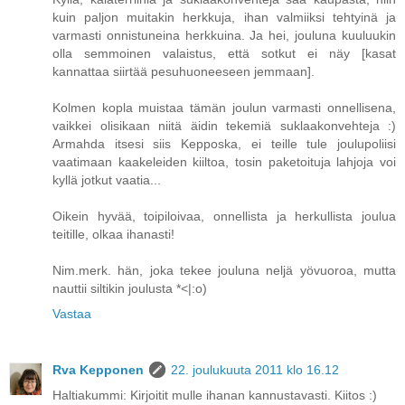
kuin paljon muitakin herkkuja, ihan valmiiksi tehtyinä ja
varmasti onnistuneina herkkuina. Ja hei, jouluna kuuluukin
olla semmoinen valaistus, että sotkut ei näy [kasat
kannattaa siirtää pesuhuoneeseen jemmaan].
Kolmen kopla muistaa tämän joulun varmasti onnellisena,
vaikkei olisikaan niitä äidin tekemiä suklaakonvehteja :)
Armahda itsesi siis Kepposka, ei teille tule joulupoliisi
vaatimaan kaakeleiden kiiltoa, tosin paketoituja lahjoja voi
kyllä jotkut vaatia...
Oikein hyvää, toipiloivaa, onnellista ja herkullista joulua
teitille, olkaa ihanasti!
Nim.merk. hän, joka tekee jouluna neljä yövuoroa, mutta
nauttii siltikin joulusta *<|:o)
Vastaa
Rva Kepponen
22. joulukuuta 2011 klo 16.12
Haltiakummi: Kirjoitit mulle ihanan kannustavasti. Kiitos :)