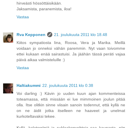
hirveästi hössöttäisikään.
Jaksamista, paranemista, iloa!
Vastaa
Rva Kepponen
21. joulukuuta 2011 klo 18.48
Kiitos sympatiosta Iina, Roosa, Vera ja Marika. Meillä
voidaan jo onneksi vähän paremmin. Nyt vaan toivomme
ettei kukaan enää sairastuisi. Ja jäähän tässä peräti vajaa
päivä aikaa valmisteluille :)
Vastaa
Haltiakummi
22. joulukuuta 2011 klo 0.38
Voi darling :) Kävin jo uuden kuun ajan kommenteissa
toteamassa, että missään ei lue mimmoinen joulun pitää
olla. Itse olitkin sinne viisain sanoin todennut, että kyllä ne
on ne äidit jotka itselleen ne haaveet ja unelmat
kurkoteltavaksi tekee.
Kyllä, kalaterriiniä ja suklaakonvehteja saa kaupasta, niin