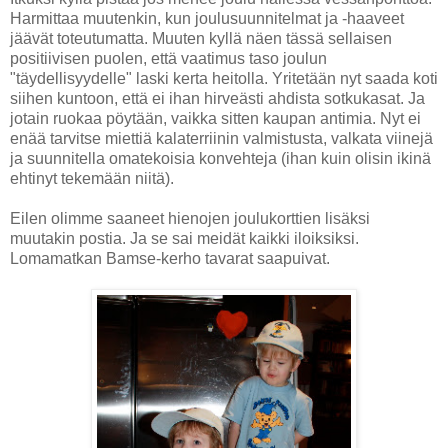
Harmittaa muutenkin, kun joulusuunnitelmat ja -haaveet
jäävät toteutumatta. Muuten kyllä näen tässä sellaisen
positiivisen puolen, että vaatimus taso joulun
"täydellisyydelle" laski kerta heitolla. Yritetään nyt saada koti
siihen kuntoon, että ei ihan hirveästi ahdista sotkukasat. Ja
jotain ruokaa pöytään, vaikka sitten kaupan antimia. Nyt ei
enää tarvitse miettiä kalaterriinin valmistusta, valkata viinejä
ja suunnitella omatekoisia konvehteja (ihan kuin olisin ikinä
ehtinyt tekemään niitä).
Eilen olimme saaneet hienojen joulukorttien lisäksi
muutakin postia. Ja se sai meidät kaikki iloiksiksi.
Lomamatkan Bamse-kerho tavarat saapuivat.